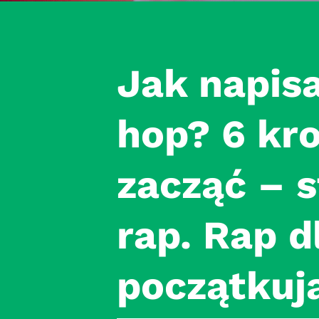
Jak napisa
hop? 6 kr
zacząć – 
rap. Rap d
początkuj