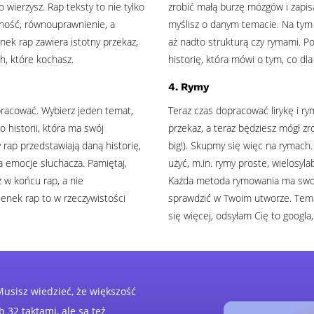
 wierzysz. Rap teksty to nie tylko
zrobić małą burzę mózgów i zapisa
olność, równouprawnienie, a
myślisz o danym temacie. Na tym 
ek rap zawiera istotny przekaz,
aż nadto strukturą czy rymami. P
ch, które kochasz.
historię, która mówi o tym, co dl
4. Rymy
opracować. Wybierz jeden temat,
Teraz czas dopracować lirykę i r
o historii, która ma swój
przekaz, a teraz będziesz mógł zr
 rap przedstawiają daną historię,
big!). Skupmy się więc na rymach
a emocje słuchacza. Pamiętaj,
użyć, m.in. rymy proste, wielosy
z w końcu rap, a nie
Każda metoda rymowania ma swoją
enek rap to w rzeczywistości
sprawdzić w Twoim utworze. Tema
się więcej, odsyłam Cię to googla
usisz wiedzieć, że większość
b 32 taktami, ale są też