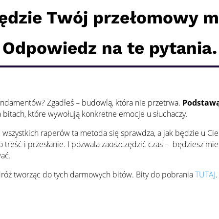
będzie Twój przełomowy 
Odpowiedz na te pytania.
undamentów? Zgadłeś – budowlą, która nie przetrwa.
Podstawą
na bitach, które wywołują konkretne emocje u słuchaczy.
 wszystkich raperów ta metoda się sprawdza, a jak będzie u Ci
 treść i przesłanie. I pozwala zaoszczędzić czas – będziesz mi
wać.
róż tworząc do tych darmowych bitów. Bity do pobrania
TUTAJ
.