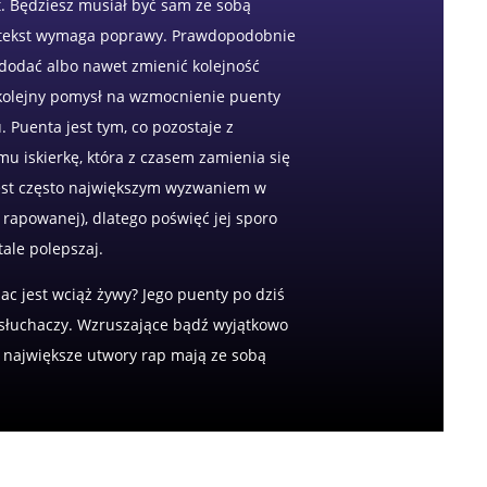
t. Będziesz musiał być sam ze sobą
ój tekst wymaga poprawy. Prawdopodobnie
 dodać albo nawet zmienić kolejność
kolejny pomysł na wzmocnienie puenty
 Puenta jest tym, co pozostaje z
mu iskierkę, która z czasem zamienia się
jest często największym wyzwaniem w
 rapowanej), dlatego poświęć jej sporo
tale polepszaj.
ac jest wciąż żywy? Jego puenty po dziś
a słuchaczy. Wzruszające bądź wyjątkowo
o największe utwory rap mają ze sobą