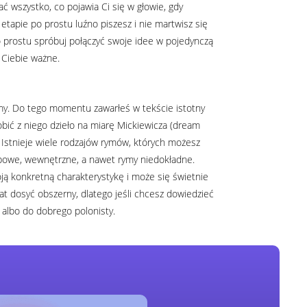
ć wszystko, co pojawia Ci się w głowie, gdy
etapie po prostu luźno piszesz i nie martwisz się
o prostu spróbuj połączyć swoje idee w pojedynczą
a Ciebie ważne.
ymy. Do tego momentu zawarłeś w tekście istotny
obić z niego dzieło na miarę Mickiewicza (dream
. Istnieje wiele rodzajów rymów, których możesz
labowe, wewnętrzne, a nawet rymy niedokładne.
 konkretną charakterystykę i może się świetnie
t dosyć obszerny, dlatego jeśli chcesz dowiedzieć
, albo do dobrego polonisty.