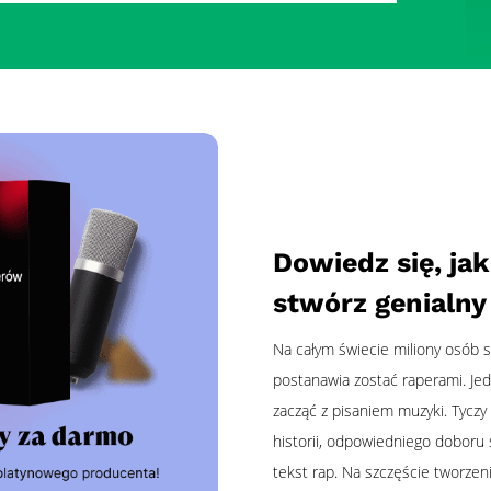
Dowiedz się, jak
stwórz genialny
Na całym świecie miliony osób sł
postanawia zostać raperami. Jedn
zacząć z pisaniem muzyki. Tyczy 
historii, odpowiedniego doboru s
tekst rap. Na szczęście tworzen