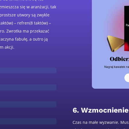
ozmieszcza się w aranżacji, tak
jprostsze utwory są zwykle
aktów) – refren(8 taktów) –
utro. Zwrotka ma przekazać
zaczyna fabułę, a outro ją
m akcji.
6. Wzmocnienie
Czas na małe wyzwanie. Musi