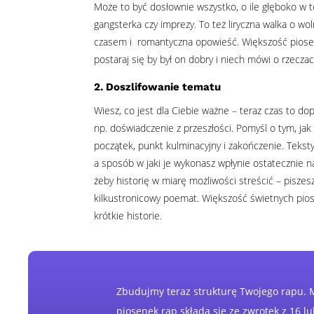
Może to być dosłownie wszystko, o ile głęboko w to
gangsterka czy imprezy. To też liryczna walka o w
czasem i romantyczna opowieść. Większość piosen
postaraj się by był on dobry i niech mówi o rzecza
2. Doszlifowanie tematu
Wiesz, co jest dla Ciebie ważne – teraz czas to d
np. doświadczenie z przeszłości. Pomyśl o tym, jak 
początek, punkt kulminacyjny i zakończenie. Teksty
a sposób w jaki je wykonasz wpłynie ostatecznie n
żeby historię w miarę możliwości streścić – piszes
kilkustronicowy poemat. Większość świetnych pios
krótkie historie.
Zbudujmy teraz strukturę Twojego rapu. M
piosenek rap składa się ze zwrotek z 16 lu