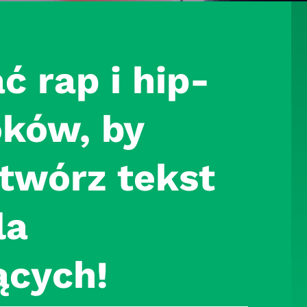
ć rap i hip-
oków, by
stwórz tekst
la
ących!